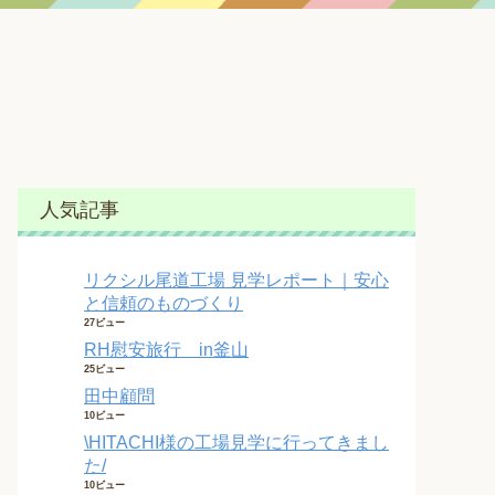
人気記事
リクシル尾道工場 見学レポート｜安心
と信頼のものづくり
27ビュー
RH慰安旅行 in釜山
25ビュー
田中顧問
10ビュー
\HITACHI様の工場見学に行ってきまし
た/
10ビュー