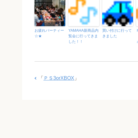
お疲れパーティー
YAMAHA新商品内
買い付けに行って
☆★
覧会に行ってきま
きました
した！！
「
ＰＳ3orXBOX
」