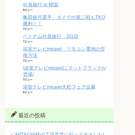
社員旅行 in 韓国
8ビュー
亀田姫月選手、タイでの第二戦もTKO
勝利！！
7ビュー
ベトナム社員旅行 3日目
7ビュー
浴室テレビmirarel リモコン電池の交
換方法
7ビュー
\浴室テレビmirarelにマットブラックが
登場/
7ビュー
浴室テレビmirarel大松フェア出展
6ビュー
最近の投稿
\HITACHI様の工場見学に行ってきました/