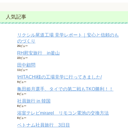
人気記事
リクシル尾道工場 見学レポート｜安心と信頼のも
のづくり
26ビュー
RH慰安旅行 in釜山
22ビュー
田中顧問
11ビュー
\HITACHI様の工場見学に行ってきました/
9ビュー
亀田姫月選手、タイでの第二戦もTKO勝利！！
8ビュー
社員旅行 in 韓国
8ビュー
浴室テレビmirarel リモコン電池の交換方法
8ビュー
ベトナム社員旅行 3日目