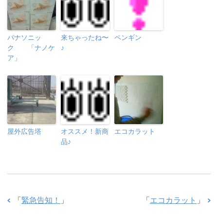
パナソニッ
来ちゃったね〜
ペンギン
ク 「ナノケ
♪
ア」
屋外広告塔
オススメ！新商
エコカラット
品♪
「
緊急告知！
」
「
エコカラット
」