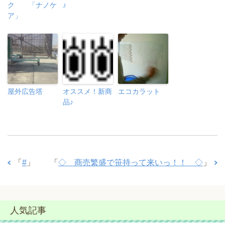
ク 「ナノケ
♪
ア」
屋外広告塔
オススメ！新商
エコカラット
品♪
「
#
」
「
◇ 商売繁盛で笹持って来いっ！！ ◇
」
人気記事