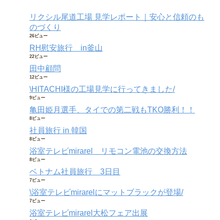
リクシル尾道工場 見学レポート｜安心と信頼のも
のづくり
26ビュー
RH慰安旅行 in釜山
22ビュー
田中顧問
12ビュー
\HITACHI様の工場見学に行ってきました/
9ビュー
亀田姫月選手、タイでの第二戦もTKO勝利！！
8ビュー
社員旅行 in 韓国
8ビュー
浴室テレビmirarel リモコン電池の交換方法
8ビュー
ベトナム社員旅行 3日目
7ビュー
\浴室テレビmirarelにマットブラックが登場/
7ビュー
浴室テレビmirarel大松フェア出展