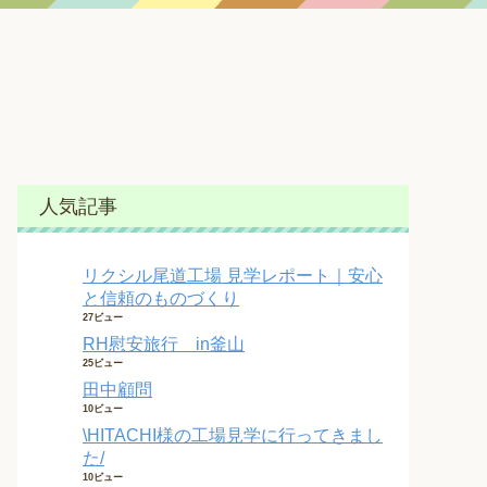
人気記事
リクシル尾道工場 見学レポート｜安心
と信頼のものづくり
27ビュー
RH慰安旅行 in釜山
25ビュー
田中顧問
10ビュー
\HITACHI様の工場見学に行ってきまし
た/
10ビュー