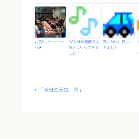
お疲れパーティー
YAMAHA新商品内
買い付けに行って
☆★
覧会に行ってきま
きました
した！！
「
今日の天気 雨
」