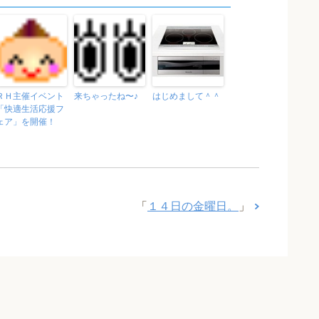
ＲＨ主催イベント
来ちゃったね〜♪
はじめまして＾＾
「快適生活応援フ
ェア」を開催！
「
１４日の金曜日。
」