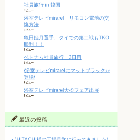
社員旅行 in 韓国
8ビュー
浴室テレビmirarel リモコン電池の交
換方法
8ビュー
亀田姫月選手、タイでの第二戦もTKO
勝利！！
7ビュー
ベトナム社員旅行 3日目
7ビュー
\浴室テレビmirarelにマットブラックが
登場/
7ビュー
浴室テレビmirarel大松フェア出展
6ビュー
最近の投稿
\HITACHI様の工場見学に行ってきました/