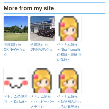
More from my site
研修旅行 in
研修旅行 in
ベトナム情報
OKINAWA☆☆
OKINAWA☆☆
～Nha Trang海
☆
の初日～遊園地
の体験♪
ベトナムの観光
ベトナム情報
ベトナム情報
地 ～Đà Lạt～
～ハッピーバー
～動物園のおも
スディ♪～
しろい観光旅♪