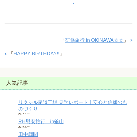
～
「
研修旅行 in OKINAWA☆☆
」
「
HAPPY BIRTHDAY!!
」
人気記事
リクシル尾道工場 見学レポート｜安心と信頼のも
のづくり
26ビュー
RH慰安旅行 in釜山
23ビュー
田中顧問