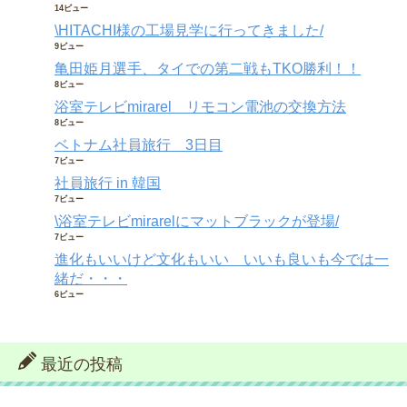
14ビュー
\HITACHI様の工場見学に行ってきました/
9ビュー
亀田姫月選手、タイでの第二戦もTKO勝利！！
8ビュー
浴室テレビmirarel リモコン電池の交換方法
8ビュー
ベトナム社員旅行 3日目
7ビュー
社員旅行 in 韓国
7ビュー
\浴室テレビmirarelにマットブラックが登場/
7ビュー
進化もいいけど文化もいい いいも良いも今では一
緒だ・・・
6ビュー
最近の投稿