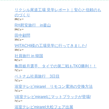
リクシル尾道工場 見学レポート｜安心と信頼のも
のづくり
28ビュー
RH慰安旅行 in釜山
24ビュー
田中顧問
10ビュー
\HITACHI様の工場見学に行ってきました/
10ビュー
社員旅行 in 韓国
8ビュー
亀田姫月選手、タイでの第二戦もTKO勝利！！
7ビュー
ベトナム社員旅行 3日目
7ビュー
浴室テレビmirarel リモコン電池の交換方法
7ビュー
\浴室テレビmirarelにマットブラックが登場/
7ビュー
浴室テレビmirarel大松フェア出展