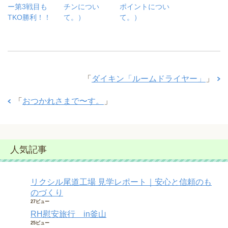
ー第3戦目も
チンについ
ポイントについ
TKO勝利！！
て。）
て。）
「
ダイキン「ルームドライヤー」
」
「
おつかれさまで〜す。
」
人気記事
リクシル尾道工場 見学レポート｜安心と信頼のも
のづくり
27ビュー
RH慰安旅行 in釜山
25ビュー