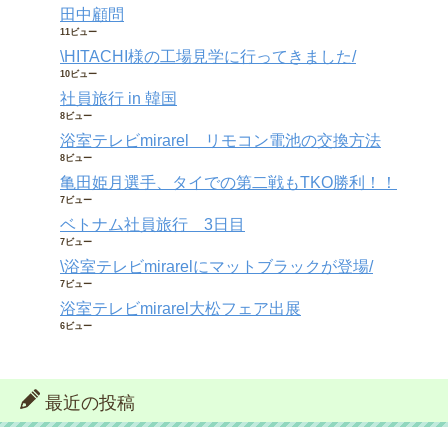
田中顧問
11ビュー
\HITACHI様の工場見学に行ってきました/
10ビュー
社員旅行 in 韓国
8ビュー
浴室テレビmirarel リモコン電池の交換方法
8ビュー
亀田姫月選手、タイでの第二戦もTKO勝利！！
7ビュー
ベトナム社員旅行 3日目
7ビュー
\浴室テレビmirarelにマットブラックが登場/
7ビュー
浴室テレビmirarel大松フェア出展
6ビュー
最近の投稿