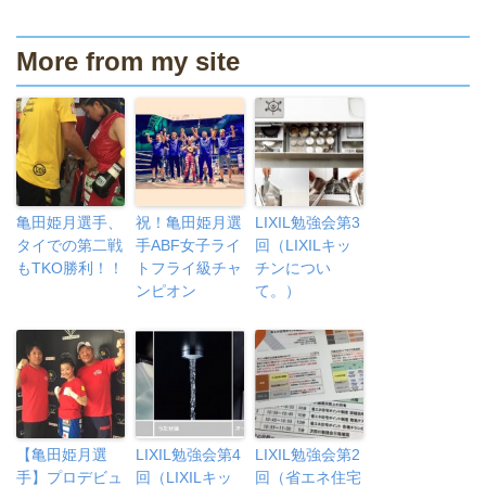
More from my site
亀田姫月選手、
祝！亀田姫月選
LIXIL勉強会第3
タイでの第二戦
手ABF女子ライ
回（LIXILキッ
もTKO勝利！！
トフライ級チャ
チンについ
ンピオン
て。）
【亀田姫月選
LIXIL勉強会第4
LIXIL勉強会第2
手】プロデビュ
回（LIXILキッ
回（省エネ住宅